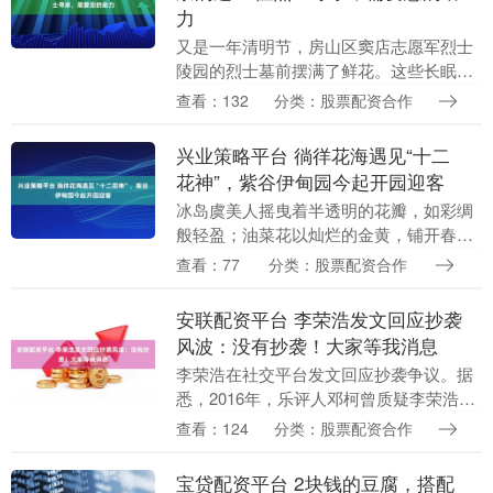
力
又是一年清明节，房山区窦店志愿军烈士
陵园的烈士墓前摆满了鲜花。这些长眠于
此70多年的烈士中，有的人至今没有等来
查看：132
分类：股票配资合作
亲人祭扫。近期，北京日报记者通过与房
山区退役军人事....
兴业策略平台 徜徉花海遇见“十二
花神”，紫谷伊甸园今起开园迎客
冰岛虞美人摇曳着半透明的花瓣，如彩绸
般轻盈；油菜花以灿烂的金黄，铺开春日
底色；二月兰在林间织就一片梦幻的紫
查看：77
分类：股票配资合作
雾；芝樱花紧贴大地，绽出绵延的彩色地
毯…… 4月3日，....
安联配资平台 李荣浩发文回应抄袭
风波：没有抄袭！大家等我消息
李荣浩在社交平台发文回应抄袭争议。据
悉，2016年，乐评人邓柯曾质疑李荣浩为
蔡淳佳作曲的《小眼睛》抄袭了平井坚
查看：124
分类：股票配资合作
2005年的作品《Signal》。全文如下：
“这....
宝贷配资平台 2块钱的豆腐，搭配