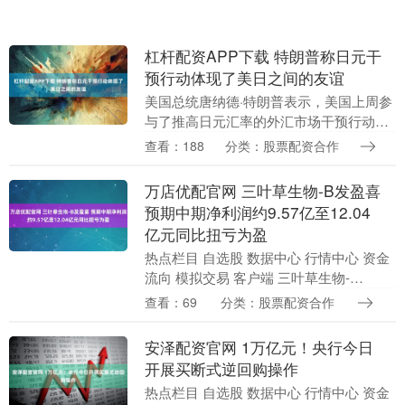
杠杆配资APP下载 特朗普称日元干
预行动体现了美日之间的友谊
美国总统唐纳德·特朗普表示，美国上周参
与了推高日元汇率的外汇市场干预行动，
称这体现了美日友谊，并表示他预计华盛
查看：188
分类：股票配资合作
顿将从帮助盟友中获得经济利益。 特朗普
周日在空军一....
万店优配官网 三叶草生物-B发盈喜
预期中期净利润约9.57亿至12.04
亿元同比扭亏为盈
热点栏目 自选股 数据中心 行情中心 资金
流向 模拟交易 客户端 三叶草生物-
B（02197）发布公告，本集团截至2026年
查看：69
分类：股票配资合作
6月30日止六个月预期将录得净利润约....
安泽配资官网 1万亿元！央行今日
开展买断式逆回购操作
热点栏目 自选股 数据中心 行情中心 资金