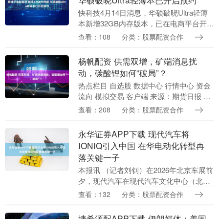
快科技4月14日消息，华硕破晓Ultra轻薄
本新增32GB内存版本，已在电商平台开启
预约抢购。 华硕破晓Ultra笔记本电脑新增
查看：108
分类：股票配资合作
32GB内存+1TB固态硬盘版本....
杨帆配资 供需双增，矿端消息扰
动，碳酸锂如何“破局”？
热点栏目 自选股 数据中心 行情中心 资金
流向 模拟交易 客户端 来源：期货日报 上
周，碳酸锂期货围绕150000元/吨关口震
查看：208
分类：股票配资合作
荡。4月10日，主力LC2605合....
永华证券APP下载 现代汽车将
IONIQ引入中国 在华电动化转型再
落关键一子
本报讯 （记者刘钊）在2026年北京车展前
夕，现代汽车在现代汽车文化中心（北
京）宣布旗下电动化品牌IONIQ（艾尼
查看：132
分类：股票配资合作
氪）正式进入中国。同时，IONIQ（艾尼
氪）两....
捷希源配APP下载 伊朗媒体：美国