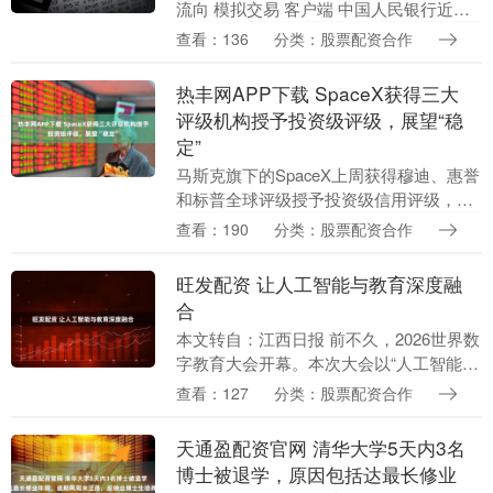
流向 模拟交易 客户端 中国人民银行近日
发布公告称，将在7月6日以固定数量、利
查看：136
分类：股票配资合作
率招标、多重价位中标方式开展1万亿元买
断....
热丰网APP下载 SpaceX获得三大
评级机构授予投资级评级，展望“稳
定”
马斯克旗下的SpaceX上周获得穆迪、惠誉
和标普全球评级授予投资级信用评级，在
该公司备受瞩目的首次公开发行（IPO）
查看：190
分类：股票配资合作
之后，这三大评级机构均认为其展望“稳
定”。这....
旺发配资 让人工智能与教育深度融
合
本文转自：江西日报 前不久，2026世界数
字教育大会开幕。本次大会以“人工智能
+教育：变革 发展 治理”为主题，与会各方
查看：127
分类：股票配资合作
围绕AI（人工智能）与教育深度融合展开
多....
天通盈配资官网 清华大学5天内3名
博士被退学，原因包括达最长修业