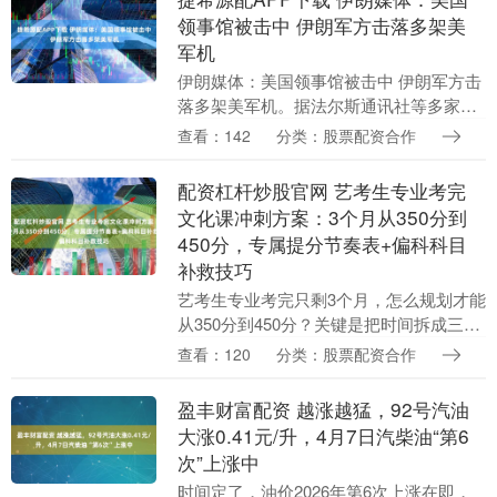
领事馆被击中 伊朗军方击落多架美
军机
伊朗媒体：美国领事馆被击中 伊朗军方击
落多架美军机。据法尔斯通讯社等多家伊
朗媒体6日报道，一枚炮弹击中了位于伊拉
查看：142
分类：股票配资合作
克埃尔比勒的美国领事馆。 当地时间4月5
日，伊朗....
配资杠杆炒股官网 艺考生专业考完
文化课冲刺方案：3个月从350分到
450分，专属提分节奏表+偏科科目
补救技巧
艺考生专业考完只剩3个月，怎么规划才能
从350分到450分？关键是把时间拆成三个
阶段，每个阶段抓核心任务。将剩下的三
查看：120
分类：股票配资合作
个月分为三个阶段，基础巩固(1个月)￫专
项突....
盈丰财富配资 越涨越猛，92号汽油
大涨0.41元/升，4月7日汽柴油“第6
次”上涨中
时间定了，油价2026年第6次上涨在即，