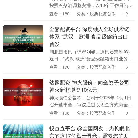
按照汽柴油调整安排，以10个工作日为周
期，以原油市场走势为引导，上一次调价3
查看：189
分类：股票配资合作
月23日汽柴油以大涨0.93~1元/升落地，....
金赢配资平台 深度融入全球供应链
体系 “武汉—欧洲”食品级罐箱出口
首发
湖北日报讯（记者刘畅、通讯员宋雅琴）
近日，“武汉-欧洲”食品级罐箱出口业务在
中远海运CSP武汉码头成功首发。武汉集
查看：170
分类：股票配资合作
运、湖北中远海运物流供应链、上海中远
海运罐箱物....
达麟配资 神火股份：向全资子公司
神火新材增资10亿元
神火股份公告称，公司于2025年12月1日
召开董事会，审议通过以现金方式向全资
子公司神火新材料科技有限公司增资10亿
查看：198
分类：股票配资合作
元，其中4.47亿元计入注册资本，5.53
亿....
投查查平台 @全国网友，为长眠北
京的这17位烈士寻亲，需要您的助