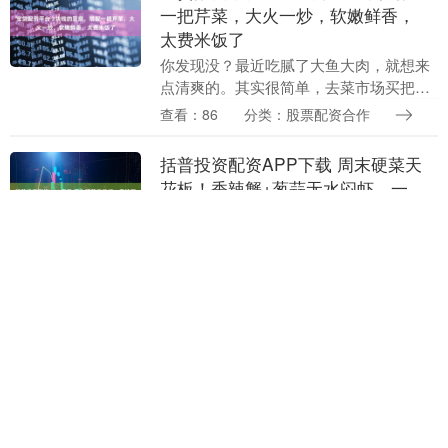
一把芹菜，大火一炒，软嫩鲜香，
太费米饭了
你发现没？最近吃腻了大鱼大肉，就想来
点清爽的。其实很简单，去菜市场买把芹
菜，再搭一块豆腐准没错。芹菜清香脆
查看：86
分类：股票配资合作
爽，豆腐软嫩多汁，两样一炒，香到连饭
都不想停。✅食材清....
括普投资配资APP下载 周末硬菜天
花板！香辣蟹+葱蒜无水闷虾，一
口入魂超满足
盼星星盼月亮，终于把周末盼来啦！忙碌
了一周，是时候用一顿丰盛的大餐犒劳犒
劳自己和家人啦！今天就给大家分享两道
查看：194
分类：股票配资合作
超适合周末露一手的硬菜——香辣蟹和葱
蒜无水闷虾。这两....
至宝金配资官网 10连胜！狂砍
31+15！本赛季NBA最大黑马
北京时间11月18日，活塞在主场以127-
112轻松战胜了步行者，迎来了10连胜的
佳绩，目前他们以12胜2负的战绩高居东
查看：97
分类：股票配资合作