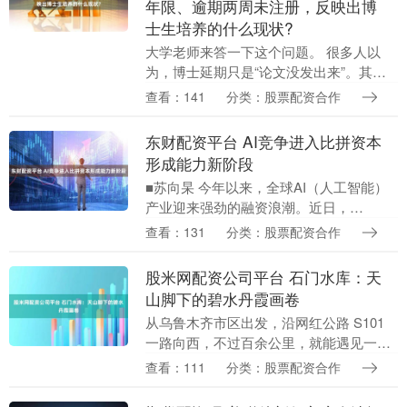
年限、逾期两周未注册，反映出博
士生培养的什么现状?
大学老师来答一下这个问题。 很多人以
为，博士延期只是“论文没发出来”。其
实，真正卡住大量博士毕业的是“失控”。
查看：141
分类：股票配资合作
在我看来，博士阶段最危险的，是长期没
人管，最终导....
东财配资平台 AI竞争进入比拼资本
形成能力新阶段
■苏向杲 今年以来，全球AI（人工智能）
产业迎来强劲的融资浪潮。近日，
DeepSeek（深度求索）拟募资最高500亿
查看：131
分类：股票配资合作
元人民币；智谱AI、MiniMax等头部企业....
股米网配资公司平台 石门水库：天
山脚下的碧水丹霞画卷
从乌鲁木齐市区出发，沿网红公路 S101
一路向西，不过百余公里，就能遇见一处
被低估的秘境——石门水库。它静卧在天
查看：111
分类：股票配资合作
山北麓的浅山峡谷中，因两岸赤色岩壁对
峙如门而得....