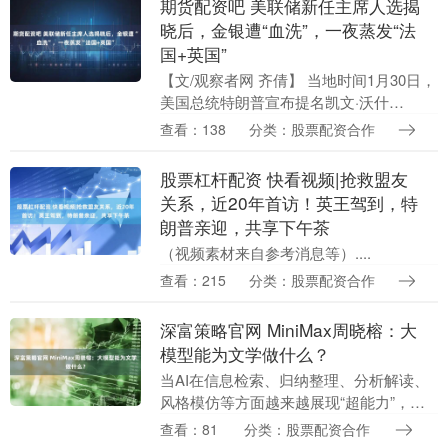
期货配资吧 美联储新任主席人选揭
晓后，金银遭“血洗”，一夜蒸发“法
国+英国”
【文/观察者网 齐倩】 当地时间1月30日，
美国总统特朗普宣布提名凯文·沃什
（Kevin Warsh）为下任美联储主席。 市
查看：138
分类：股票配资合作
场视沃什为鹰派人选，安抚了华尔街对
美....
股票杠杆配资 快看视频|抢救盟友
关系，近20年首访！英王驾到，特
朗普亲迎，共享下午茶
（视频素材来自参考消息等）....
查看：215
分类：股票配资合作
深富策略官网 MiniMax周晓榕：大
模型能为文学做什么？
当AI在信息检索、归纳整理、分析解读、
风格模仿等方面越来越展现“超能力”，当
自然语言中的词语与计算机语言中的词元
查看：81
分类：股票配资合作
构建了越来越顺畅的人机协作，我们将如