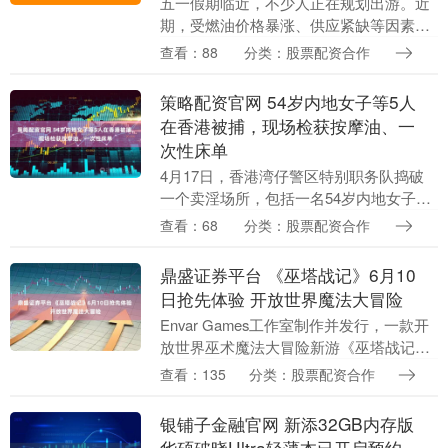
五一假期临近，不少人正在规划出游。近
期，受燃油价格暴涨、供应紧缺等因素影
响，全球多家航空公司运力出现不同程度
查看：88
分类：股票配资合作
缩减，直接导致了航班大规模取消的情
况。目前国内航空公....
策略配资官网 54岁内地女子等5人
在香港被捕，现场检获按摩油、一
次性床单
4月17日，香港湾仔警区特别职务队捣破
一个卖淫场所，包括一名54岁内地女子在
内的5名女子被拘捕。 18日，香港警务处
查看：68
分类：股票配资合作
公共关系科当值新闻主任向南都N视频记
者披露称....
鼎盛证券平台 《巫塔战记》6月10
日抢先体验 开放世界魔法大冒险
Envar Games工作室制作并发行，一款开
放世界巫术魔法大冒险新游《巫塔战记》6
月10日登陆Steam抢先体验，本作支持中
查看：135
分类：股票配资合作
文。 《巫塔战记》：Steam地址....
银铺子金融官网 新添32GB内存版
华硕破晓Ultra轻薄本已开启预约