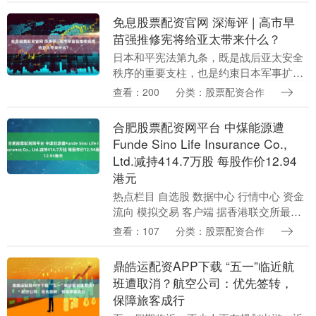
何定义“作者....
免息股票配资官网 深海评 | 高市早
苗强推修宪将给亚太带来什么？
日本和平宪法第九条，既是战后亚太安全
秩序的重要支柱，也是约束日本军事扩张
的核心制度屏障。 4月12日，日本首相高
查看：200
分类：股票配资合作
市早苗在自民党大会上公然宣称，将在年
内完成修改和....
合肥股票配资网平台 中煤能源遭
Funde Sino Life Insurance Co.,
Ltd.减持414.7万股 每股作价12.94
港元
热点栏目 自选股 数据中心 行情中心 资金
流向 模拟交易 客户端 据香港联交所最新
数据显示，4月20日，Funde Sino Life
查看：107
分类：股票配资合作
Insurance Co....
鼎皓运配资APP下载 “五一”临近航
班遭取消？航空公司：优先签转，
保障旅客成行