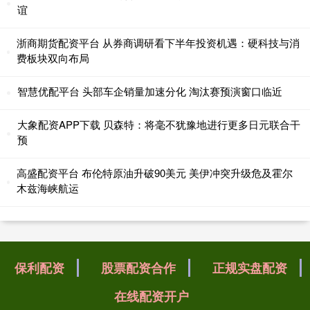
谊
浙商期货配资平台 从券商调研看下半年投资机遇：硬科技与消
费板块双向布局
智慧优配平台 头部车企销量加速分化 淘汰赛预演窗口临近
大象配资APP下载 贝森特：将毫不犹豫地进行更多日元联合干
预
高盛配资平台 布伦特原油升破90美元 美伊冲突升级危及霍尔
木兹海峡航运
保利配资
股票配资合作
正规实盘配资
在线配资开户