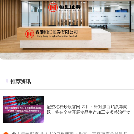
推荐资讯
配资杠杆炒股官网 四川：针对漂白鸡爪等问
题，将在全省开展食品生产加工专项整治行动
​北上策略配资 非人哉3只麒麟现人形态，豆豆变霸总舅舅超