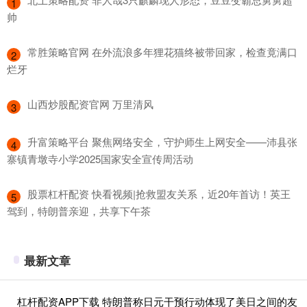
1
帅
​常胜策略官网 在外流浪多年狸花猫终被带回家，检查竟满口
2
烂牙
​山西炒股配资官网 万里清风
3
​升富策略平台 聚焦网络安全，守护师生上网安全——沛县张
4
寨镇青墩寺小学2025国家安全宣传周活动
​股票杠杆配资 快看视频|抢救盟友关系，近20年首访！英王
5
驾到，特朗普亲迎，共享下午茶
最新文章
杠杆配资APP下载 特朗普称日元干预行动体现了美日之间的友