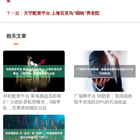
查
下一篇：
天宇配资平台 上海百灵鸟“唱响”养老院
相关文章
祥乾配资平台 客场挑战东部第
广瑞网平台 特朗普：美国或收
2！火箭队登机照曝光，3核带
取中东地区20%的石油收益
队，范弗里特随队出征