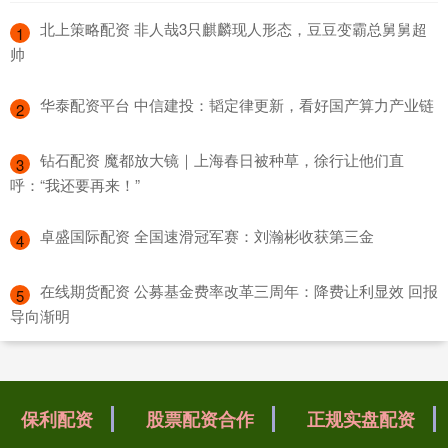
​北上策略配资 非人哉3只麒麟现人形态，豆豆变霸总舅舅超
1
帅
​华泰配资平台 中信建投：韬定律更新，看好国产算力产业链
2
​钻石配资 魔都放大镜｜上海春日被种草，徐行让他们直
3
呼：“我还要再来！”
​卓盛国际配资 全国速滑冠军赛：刘瀚彬收获第三金
4
​在线期货配资 公募基金费率改革三周年：降费让利显效 回报
5
导向渐明
保利配资
股票配资合作
正规实盘配资