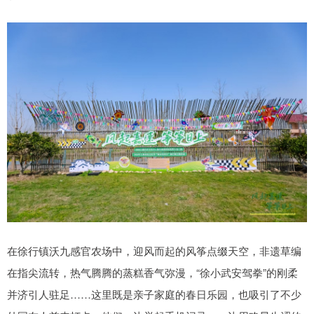
在徐行镇沃九感官农场中，迎风而起的风筝点缀天空，非遗草编
在指尖流转，热气腾腾的蒸糕香气弥漫，“徐小武安驾拳”的刚柔
并济引人驻足……这里既是亲子家庭的春日乐园，也吸引了不少