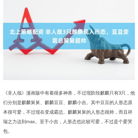
《非人哉》漫画版中有着很多神兽，不过现阶段麒麟只有3只，他
们分别是麒麟舅舅、麒麟豆豆、麒麟小吉。其中豆豆的人形态原
本很可爱，不过现在变成霸总。麒麟舅舅的人形态很帅，而且祥
瑞之力达到max。至于小吉，人形态也比较可爱，不过是个爱哭
包。