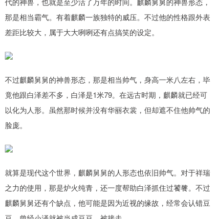
代的神兽，也就是至少活了万年的时间。麒麟舅舅的神兽形态，
那是相当霸气。有着麒麟一族独特的威压。不过他的性格跟外表
差距比较大，属于大大咧咧还有点搞笑的设定。
不过麒麟舅舅的神兽形态，那是相当帅气，身高一米八左右，毕
竟他跟白泽差不多，白泽是1米79。在远古时期，麒麟就已经可
以化为人形。虽然那时候并没有华丽衣裳，但却遮不住他帅气的
脸庞。
就算是现代这个世界，麒麟舅舅的人形态也依旧帅气。对于祥瑞
之力的使用，那是炉火纯青，还一度帮助白泽抓住过饕餮。不过
麒麟舅舅还有个缺点，他可能是因为近视的缘故，经常会认错豆
豆，曾经小泽就被当成豆豆，被接走。