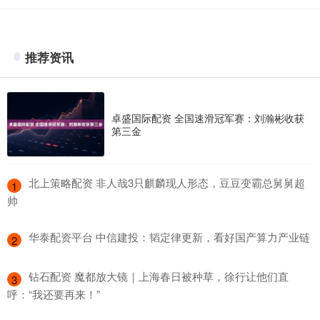
推荐资讯
卓盛国际配资 全国速滑冠军赛：刘瀚彬收获
第三金
​北上策略配资 非人哉3只麒麟现人形态，豆豆变霸总舅舅超
1
帅
​华泰配资平台 中信建投：韬定律更新，看好国产算力产业链
2
​钻石配资 魔都放大镜｜上海春日被种草，徐行让他们直
3
呼：“我还要再来！”