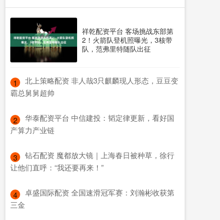
祥乾配资平台 客场挑战东部第
2！火箭队登机照曝光，3核带
队，范弗里特随队出征
​北上策略配资 非人哉3只麒麟现人形态，豆豆变
1
霸总舅舅超帅
​华泰配资平台 中信建投：韬定律更新，看好国
2
产算力产业链
​钻石配资 魔都放大镜｜上海春日被种草，徐行
3
让他们直呼：“我还要再来！”
​卓盛国际配资 全国速滑冠军赛：刘瀚彬收获第
4
三金