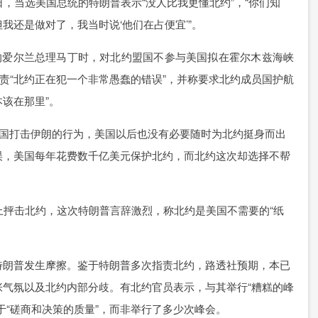
，当选美国总统的特朗普表示“没人比我更懂北约”，“你们知
我还是做对了，我当时说‘他们在占便宜’”。
的爱尔兰总理马丁时，对北约盟国不参与美国拟在霍尔木兹海峡
指责“北约正在犯一个非常愚蠢的错误”，并称要求北约成员国护航
本该在那里”。
美国打击伊朗的行为，美国以后也没有必要随时为北约挺身而出
误，美国每年花费数千亿美元保护北约，而北约这次却选择不帮
上抨击北约，这次特朗普言辞激烈，称北约是美国不需要的“纸
特朗普发生摩擦。鉴于特朗普多次指责北约，路透社预期，本已
气氛以及北约内部分歧。有北约官员表示，与其举行“糟糕的峰
于“磋商和决策的质量”，而非举行了多少次峰会。