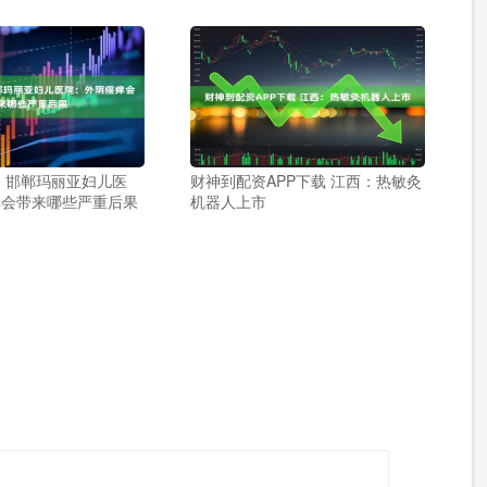
 邯郸玛丽亚妇儿医
财神到配资APP下载 江西：热敏灸
痒会带来哪些严重后果
机器人上市