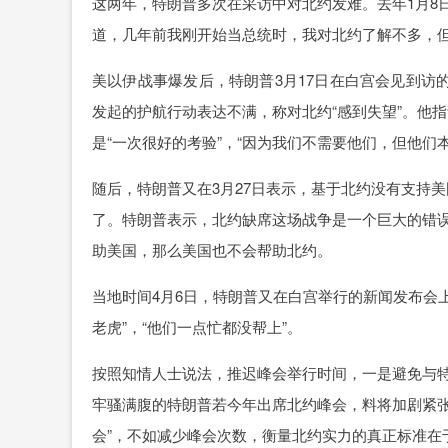
这两年，特朗普多次在采访中对北约发难。去年1月8日
道，几年前我刚开始当总统时，我对北约了解不多，但
美以伊战事爆发后，特朗普3月17日在白宫会见到访
发起的护航行动表达不满，称对北约“感到失望”。他
是“一次很好的考验”，“因为我们不需要他们，但他们
随后，特朗普又在3月27日表示，基于北约没有支持
了。特朗普表示，北约缺席这场战争是一个巨大的错
助美国，那么美国也不会帮助北约。
当地时间4月6日，特朗普又在白宫举行的新闻发布会
老虎”，“他们一点忙都没帮上”。
按照知情人士说法，推迟峰会举行时间，一是避免与
牢骚满腹的特朗普若今年出席北约峰会，料将加剧紧张
会”，不如减少峰会次数，衡量北约实力的真正标准在