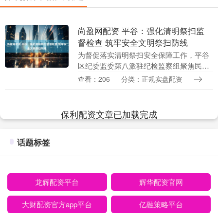
尚盈网配资 平谷：强化清明祭扫监
督检查 筑牢安全文明祭扫防线
为督促落实清明祭扫安全保障工作，平谷
区纪委监委第八派驻纪检监察组聚焦民政
系统服务保障、安全管理等关键环节，靠
查看：206
分类：正规实盘配资
前监督、精准发力，以严实监督护航清明
祭扫工作平稳有序....
保利配资文章已加载完成
话题标签
龙辉配资平台
辉华配资官网
大财配资官方app平台
亿融策略平台