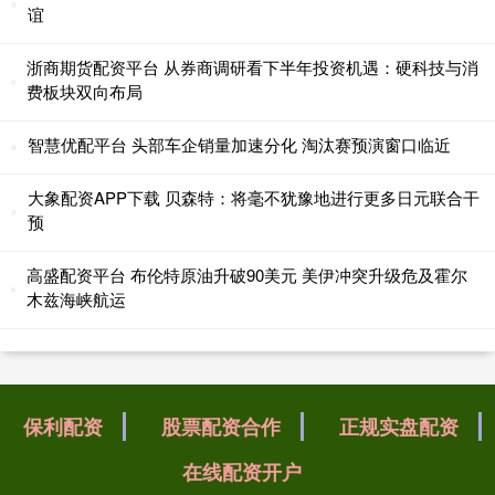
谊
浙商期货配资平台 从券商调研看下半年投资机遇：硬科技与消
费板块双向布局
智慧优配平台 头部车企销量加速分化 淘汰赛预演窗口临近
大象配资APP下载 贝森特：将毫不犹豫地进行更多日元联合干
预
高盛配资平台 布伦特原油升破90美元 美伊冲突升级危及霍尔
木兹海峡航运
保利配资
股票配资合作
正规实盘配资
在线配资开户