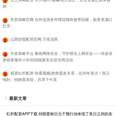
1
帅
​常胜策略官网 在外流浪多年狸花猫终被带回家，检查竟满口
2
烂牙
​山西炒股配资官网 万里清风
3
​升富策略平台 聚焦网络安全，守护师生上网安全——沛县张
4
寨镇青墩寺小学2025国家安全宣传周活动
​股票杠杆配资 快看视频|抢救盟友关系，近20年首访！英王
5
驾到，特朗普亲迎，共享下午茶
最新文章
杠杆配资APP下载 特朗普称日元干预行动体现了美日之间的友