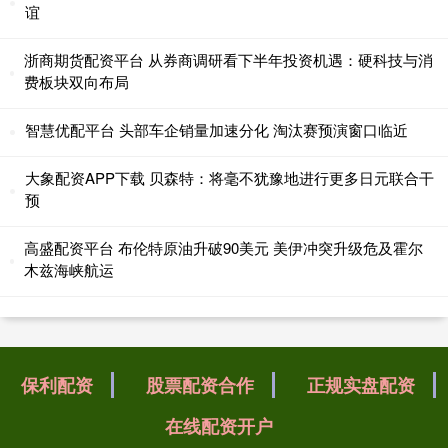
谊
浙商期货配资平台 从券商调研看下半年投资机遇：硬科技与消
费板块双向布局
智慧优配平台 头部车企销量加速分化 淘汰赛预演窗口临近
大象配资APP下载 贝森特：将毫不犹豫地进行更多日元联合干
预
高盛配资平台 布伦特原油升破90美元 美伊冲突升级危及霍尔
木兹海峡航运
保利配资
股票配资合作
正规实盘配资
在线配资开户