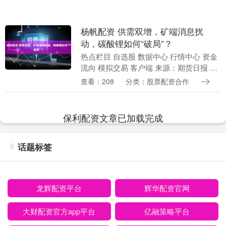
杨帆配资 供需双增，矿端消息扰
动，碳酸锂如何“破局”？
热点栏目 自选股 数据中心 行情中心 资金
流向 模拟交易 客户端 来源：期货日报 上
周，碳酸锂期货围绕150000元/吨关口震
查看：208
分类：股票配资合作
荡。4月10日，主力LC2605合....
保利配资文章已加载完成
话题标签
龙辉配资平台
辉华配资官网
大财配资官方app平台
亿融策略平台