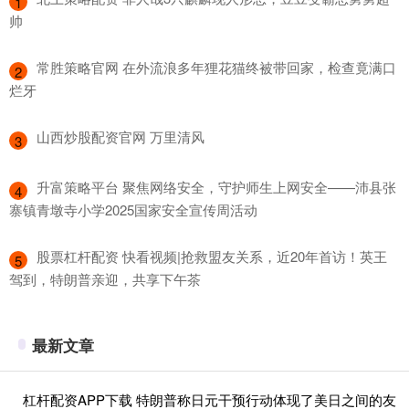
1
帅
​常胜策略官网 在外流浪多年狸花猫终被带回家，检查竟满口
2
烂牙
​山西炒股配资官网 万里清风
3
​升富策略平台 聚焦网络安全，守护师生上网安全——沛县张
4
寨镇青墩寺小学2025国家安全宣传周活动
​股票杠杆配资 快看视频|抢救盟友关系，近20年首访！英王
5
驾到，特朗普亲迎，共享下午茶
最新文章
杠杆配资APP下载 特朗普称日元干预行动体现了美日之间的友